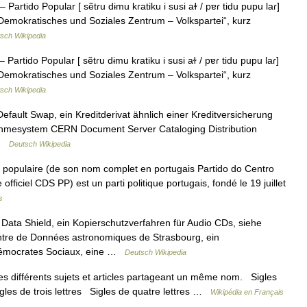
artido Popular [ sẽtɾu dɨmu kɾatiku i susi aɫ / pɐɾ tidu pupu laɾ]
Demokratisches und Soziales Zentrum – Volkspartei“, kurz
sch Wikipedia
artido Popular [ sẽtɾu dɨmu kɾatiku i susi aɫ / pɐɾ tidu pupu laɾ]
Demokratisches und Soziales Zentrum – Volkspartei“, kurz
sch Wikipedia
fault Swap, ein Kreditderivat ähnlich einer Kreditversicherung
nahmesystem CERN Document Server Cataloging Distribution
 …
Deutsch Wikipedia
i populaire (de son nom complet en portugais Partido do Centro
officiel CDS PP) est un parti politique portugais, fondé le 19 juillet
s
ata Shield, ein Kopierschutzverfahren für Audio CDs, siehe
re de Données astronomiques de Strasbourg, ein
Démocrates Sociaux, eine …
Deutsch Wikipedia
s différents sujets et articles partageant un même nom. Sigles
igles de trois lettres Sigles de quatre lettres …
Wikipédia en Français