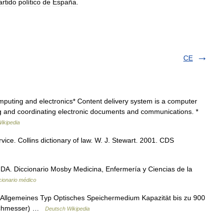
artido
político
de
España
.
CE
puting and electronics* Content delivery system is a computer
ng and coordinating electronic documents and communications. *
ikipedia
ice. Collins dictionary of law. W. J. Stewart. 2001. CDS
A. Diccionario Mosby Medicina, Enfermería y Ciencias de la
cionario médico
llgemeines Typ Optisches Speichermedium Kapazität bis zu 900
urchmesser) …
Deutsch Wikipedia