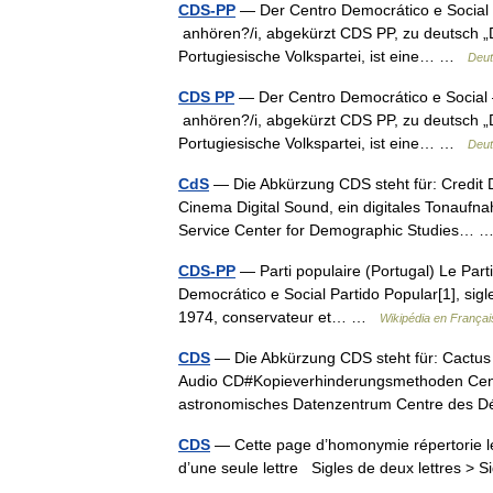
CDS-PP
— Der Centro Democrático e Social – P
anhören?/i, abgekürzt CDS PP, zu deutsch „
Portugiesische Volkspartei, ist eine… …
Deut
CDS PP
— Der Centro Democrático e Social – P
anhören?/i, abgekürzt CDS PP, zu deutsch „
Portugiesische Volkspartei, ist eine… …
Deut
CdS
— Die Abkürzung CDS steht für: Credit De
Cinema Digital Sound, ein digitales Tonauf
Service Center for Demographic Studies…
CDS-PP
— Parti populaire (Portugal) Le Part
Democrático e Social Partido Popular[1], sigle 
1974, conservateur et… …
Wikipédia en Françai
CDS
— Die Abkürzung CDS steht für: Cactus D
Audio CD#Kopieverhinderungsmethoden Cent
astronomisches Datenzentrum Centre des 
CDS
— Cette page d’homonymie répertorie le
d’une seule lettre Sigles de deux lettres > S