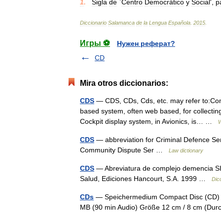
1
.
_
Sigla
de
`
Centro
Democrático
y
Social
',
p
Diccionario
Salamanca
de
la
Lengua
Española
.
2015
.
Игры ⚽
Нужен реферат?
CD
Mira otros diccionarios:
CDS
— CDS, CDs, Cds, etc. may refer to:Com
based system, often web based, for collecti
Cockpit display system, in Avionics, is… …
W
CDS
— abbreviation for Criminal Defence Serv
Community Dispute Ser …
Law dictionary
CDS
— Abreviatura de complejo demencia SID
Salud, Ediciones Hancourt, S.A. 1999 …
Dic
CDs
— Speichermedium Compact Disc (CD) A
MB (90 min Audio) Größe 12 cm / 8 cm (D