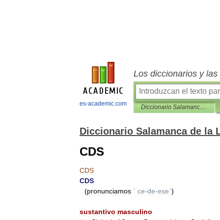
Los diccionarios y la
es-academic.com
Diccionario Salamanca de la Lengua Española
Diccionario Salamanca de la
CDS
CDS
CDS
(
pronunciamos
`
ce
-
de
-
ese
`
)
_
sustantivo
masculino