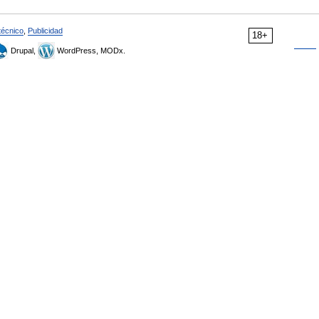
técnico
,
Publicidad
18+
Drupal,
WordPress, MODx.